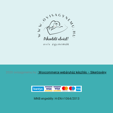
2020 ovisagynemu.hu |
Woocommerce webáruház készítés – Sikerösvény
MNB engedély: H-EN-I-1064/2013