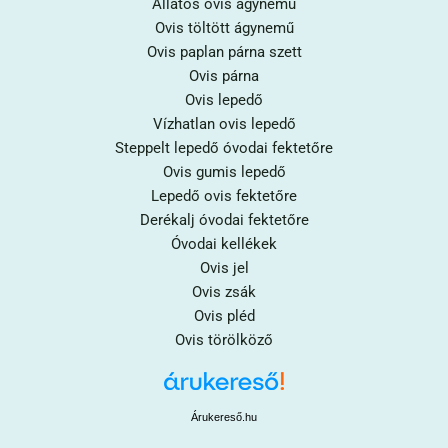
Állatos ovis ágynemű
Ovis töltött ágynemű
Ovis paplan párna szett
Ovis párna
Ovis lepedő
Vízhatlan ovis lepedő
Steppelt lepedő óvodai fektetőre
Ovis gumis lepedő
Lepedő ovis fektetőre
Derékalj óvodai fektetőre
Óvodai kellékek
Ovis jel
Ovis zsák
Ovis pléd
Ovis törölköző
Árukereső.hu