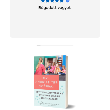
e
Elégedett vagyok.
: