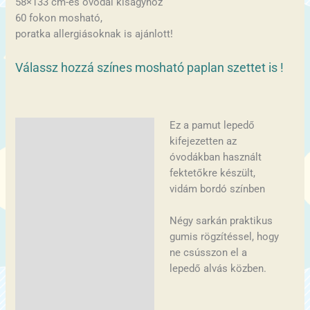
58×133 cm-es óvodai kiságyhoz
60 fokon mosható,
poratka allergiásoknak is ajánlott!
Válassz hozzá színes mosható paplan szettet is !
Ez a pamut lepedő
Leírás
kifejezetten az
Vélemények (0)
óvodákban használt
fektetőkre készült,
vidám bordó színben
Négy sarkán praktikus
gumis rögzítéssel, hogy
ne csússzon el a
lepedő alvás közben.