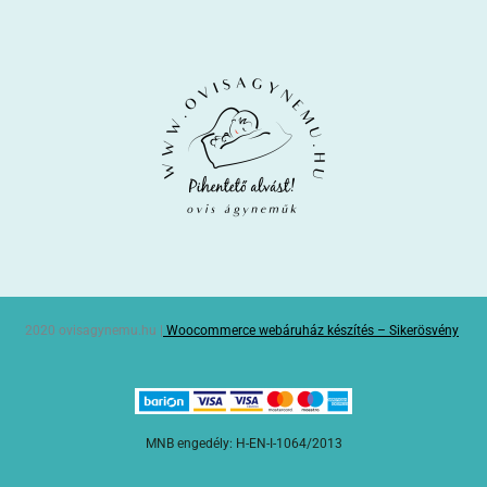
2020 ovisagynemu.hu |
Woocommerce webáruház készítés – Sikerösvény
MNB engedély: H-EN-I-1064/2013