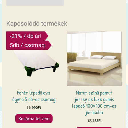
Kapcsolódó termékek
-21% / db ár!
5db / csomag
Fehér lepedő ovis
Natur színű pamut
ágyra 5 db-os csomag
jersey de luxe gumis
lepedő 100×100 cm-es
16.990
Ft
járókába
Kosárba teszem
12.453
Ft