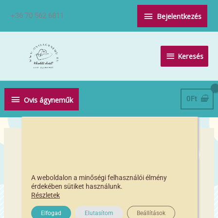
Skip
Above
+36 70 562 6811
Bejelentkezés
to
Header
content
Keresés
Keresés
Below
0
Ft
Ovis ágyneműk
Header
A weboldalon a minőségi felhasználói élmény
érdekében sütiket használunk.
Részletek
Elfogad
Elutasítom
Beállítások