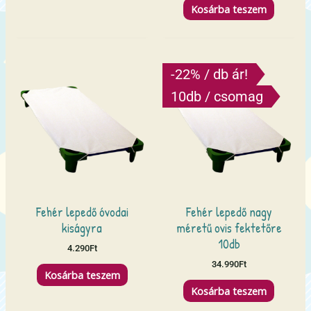
Kosárba teszem
-22% / db ár!
10db / csomag
Fehér lepedő óvodai
Fehér lepedő nagy
kiságyra
méretű ovis fektetőre
10db
4.290
Ft
34.990
Ft
Kosárba teszem
Kosárba teszem