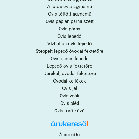
Állatos ovis ágynemű
Ovis töltött ágynemű
Ovis paplan párna szett
Ovis párna
Ovis lepedő
Vízhatlan ovis lepedő
Steppelt lepedő óvodai fektetőre
Ovis gumis lepedő
Lepedő ovis fektetőre
Derékalj óvodai fektetőre
Óvodai kellékek
Ovis jel
Ovis zsák
Ovis pléd
Ovis törölköző
Árukereső.hu