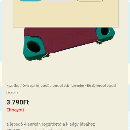
Kezdőlap
/
Ovis gumis lepedő
/
Lepedő ovis fektetőre
/ Bordó lepedő óvodai
kiságyra
3.790
Ft
Elfogyott
a lepedő 4 sarkán rögzíthető a kiságy lábához