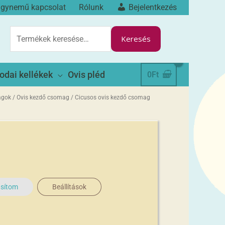
ágynemű kapcsolat
Rólunk
Bejelentkezés
KERESÉS
A
Keresés
KÖVETKEZŐRE:
odai kellékek
Ovis pléd
0
Ft
agok
/
Ovis kezdő csomag
/ Cicusos ovis kezdő csomag
er kedvezménnyel!
16
%-al kedvezőbb áron
,
 termékeket !
asítom
Beállítások