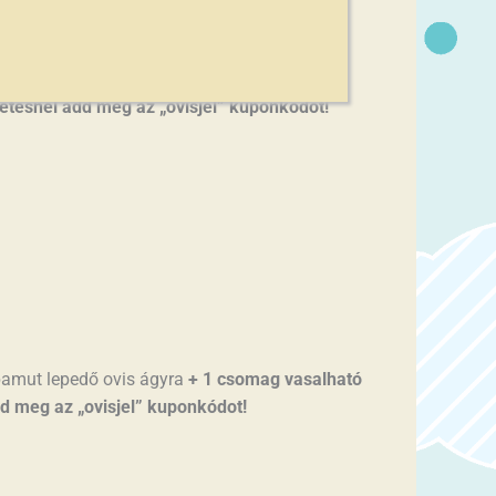
s ágyra
asztható mintával
.
izetésnél add meg az „ovisjel” kuponkódot!
pamut lepedő ovis ágyra
+ 1 csomag vasalható
add meg az „ovisjel” kuponkódot!