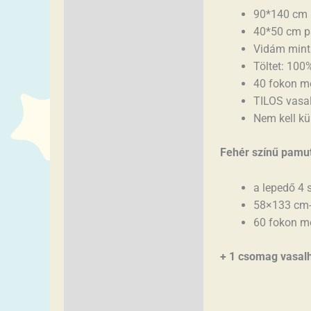
90*140 cm 
40*50 cm p
Vidám mint
Töltet: 100
40 fokon m
TILOS vasal
Nem kell k
Fehér színű pamut
a lepedő 4 
58×133 cm-
60 fokon mo
+ 1 csomag vasalh