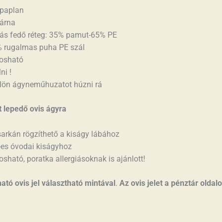
paplan
árna
ás fedő réteg: 35% pamut-65% PE
% rugalmas puha PE szál
osható
ni !
ülön ágyneműhuzatot húzni rá
 lepedő ovis ágyra
sarkán rögzíthető a kiságy lábához
es óvodai kiságyhoz
sható, poratka allergiásoknak is ajánlott!
ató ovis jel választható mintával
.
Az ovis jelet a pénztár oldal