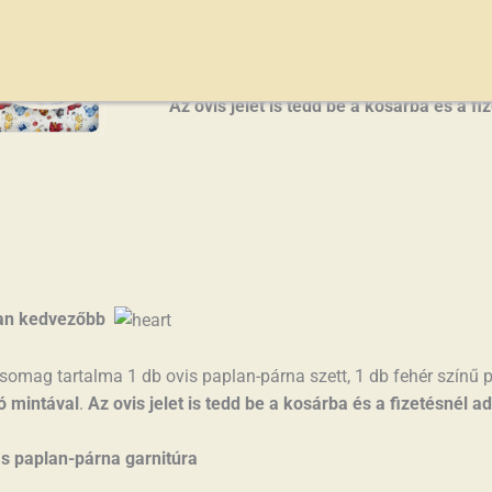
1 db fehér színű pamut lepedő ovi
+ 1 csomag vasalható ovis jel vál
Az ovis jelet is tedd be a kosárba és a f
n kedvezőbb
omag tartalma 1 db ovis paplan-párna szett, 1 db fehér színű 
tó mintával
.
Az ovis jelet is tedd be a kosárba és a fizetésnél 
s paplan-párna garnitúra