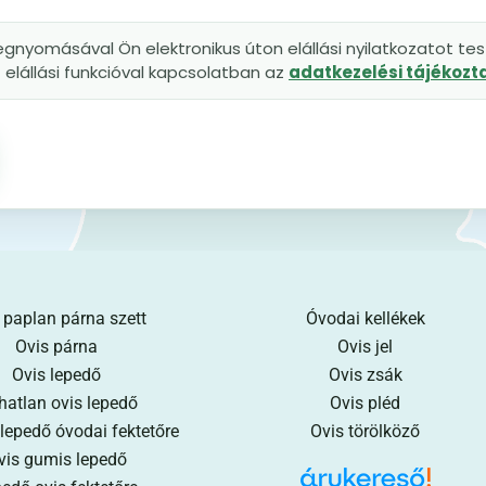
gnyomásával Ön elektronikus úton elállási nyilatkozatot tesz
elállási funkcióval kapcsolatban az
adatkezelési tájékoz
 paplan párna szett
Óvodai kellékek
Ovis párna
Ovis jel
Ovis lepedő
Ovis zsák
hatlan ovis lepedő
Ovis pléd
 lepedő óvodai fektetőre
Ovis törölköző
vis gumis lepedő