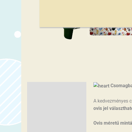
Csomagba
Leírás
Vélemények (0)
A kedvezményes cs
ovis jel választha
Ovis méretű mintá