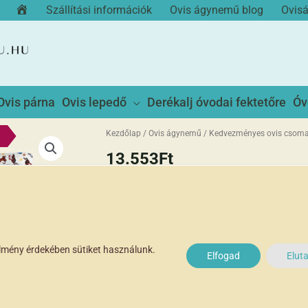
Kezdőoldal
Szállítási információk
Ovis ágynemű blog
Ovis
Ovis párna
Ovis lepedő
Derékalj óvodai fektetőre
Óv
Kezdőlap
/
Ovis ágynemű
/
Kedvezményes ovis csom
13.553
Ft
Elfogyott
Cicusos mintás ovis kezdő csomag szup
mintha külön-külön tennéd a kosaradba a
élmény érdekében sütiket használunk.
Elfogad
Elut
A kedvezményes csomag tartalma:
1 db ovis paplan-párna szett,