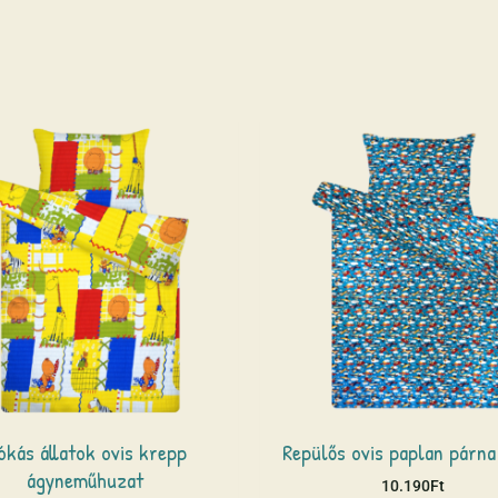
ókás állatok ovis krepp
Repülős ovis paplan párna
ágyneműhuzat
10.190
Ft