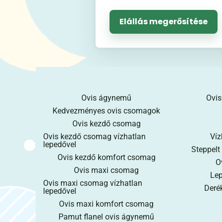
Elállás megerősítése
Ovis ágynemű
Ovis
Kedvezményes ovis csomagok
Ovis kezdő csomag
Ovis kezdő csomag vízhatlan
Víz
lepedővel
Steppelt
Ovis kezdő komfort csomag
O
Ovis maxi csomag
Lep
Ovis maxi csomag vízhatlan
Derék
lepedővel
Ovis maxi komfort csomag
Pamut flanel ovis ágynemű