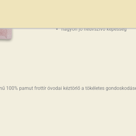
600 g/m2
60 fokon mosható
I.osztályú termék
nagyon jó nedvszívó képesség
nű 100% pamut frottír óvodai kéztörlő a tökéletes gondoskodásé