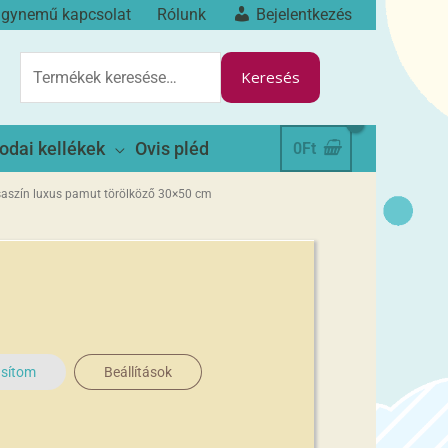
ágynemű kapcsolat
Rólunk
Bejelentkezés
KERESÉS
A
Keresés
KÖVETKEZŐRE:
odai kellékek
Ovis pléd
0
Ft
saszín luxus pamut törölköző 30×50 cm
asítom
Beállítások