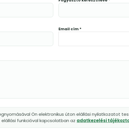
Fogyasztó keresztneve *
Email cím *
gnyomásával Ön elektronikus úton elállási nyilatkozatot tesz
elállási funkcióval kapcsolatban az
adatkezelési tájékoz