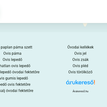
 paplan párna szett
Óvodai kellékek
Ovis párna
Ovis jel
Ovis lepedő
Ovis zsák
hatlan ovis lepedő
Ovis pléd
 lepedő óvodai fektetőre
Ovis törölköző
vis gumis lepedő
edő ovis fektetőre
alj óvodai fektetőre
Árukereső.hu