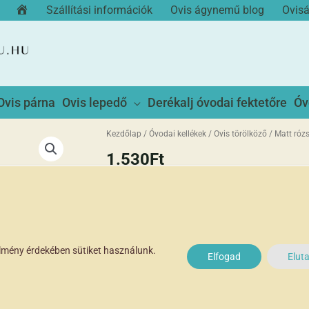
Kezdőoldal
Szállítási információk
Ovis ágynemű blog
Ovis
Ovis párna
Ovis lepedő
Derékalj óvodai fektetőre
Óv
Kezdőlap
/
Óvodai kellékek
/
Ovis törölköző
/ Matt róz
1.530
Ft
Elfogyott
100% pamut frottír kéztörlő
élmény érdekében sütiket használunk.
30*50 cm
Elfogad
Elut
óvodai kéztörlő
matt rózsaszín színű
100% pamut