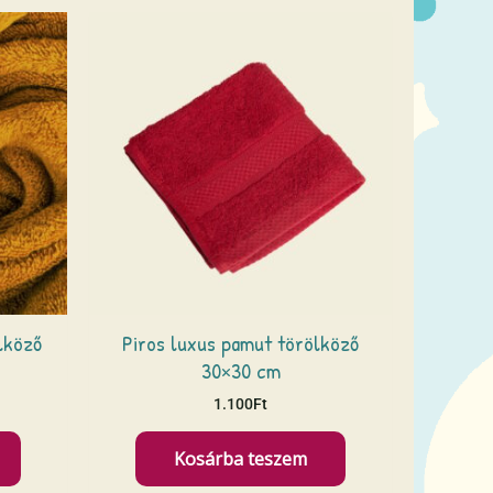
lköző
Piros luxus pamut törölköző
30×30 cm
1.100
Ft
Kosárba teszem