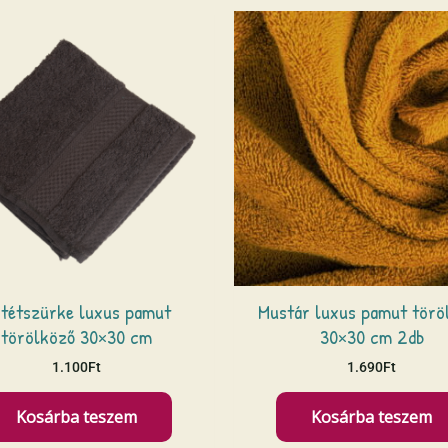
tétszürke luxus pamut
Mustár luxus pamut törö
törölköző 30×30 cm
30×30 cm 2db
1.100
Ft
1.690
Ft
Kosárba teszem
Kosárba teszem