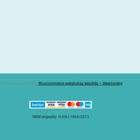
020 ovisagynemu.hu |
Woocommerce webáruház készítés – Sikerösvény
MNB engedély: H-EN-I-1064/2013