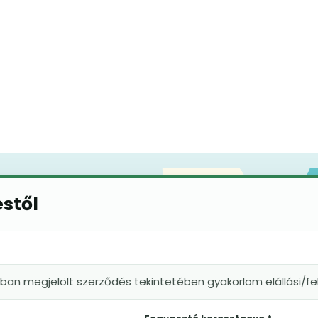
éstől
kban megjelölt szerződés tekintetében gyakorlom elállási/