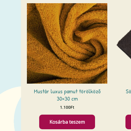
Mustár luxus pamut törölköző
Sö
30×30 cm
1.100
Ft
Kosárba teszem