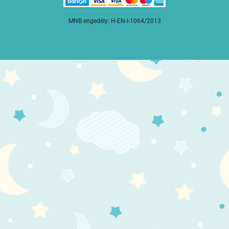
MNB engedély: H-EN-I-1064/2013