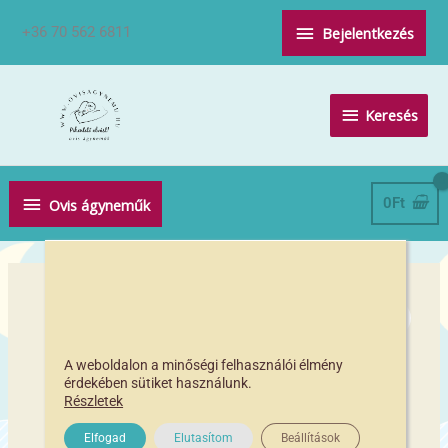
Skip
Above
+36 70 562 6811
Bejelentkezés
to
Header
content
Keresés
Keresés
Below
0
Ft
Ovis ágyneműk
Header
A weboldalon a minőségi felhasználói élmény
érdekében sütiket használunk.
Részletek
Elfogad
Elutasítom
Beállítások