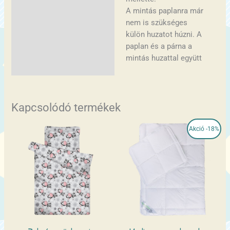
A mintás paplanra már
nem is szükséges
külön huzatot húzni. A
paplan és a párna a
mintás huzattal együtt
Kapcsolódó termékek
Original
Current
Akció -18%
price
price
was:
is:
11.510Ft.
9.390Ft.