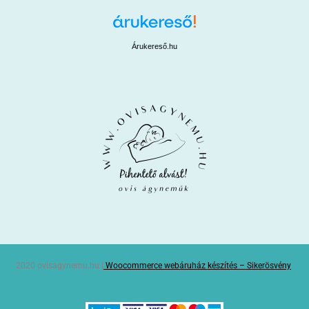
Árukereső.hu
2020 ovisagynemu.hu |
Woocommerce webáruház készítés – Sikerösvény