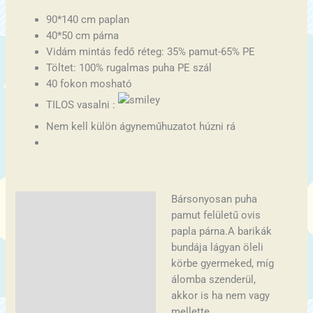
90*140 cm paplan
40*50 cm párna
Vidám mintás fedő réteg: 35% pamut-65% PE
Töltet: 100% rugalmas puha PE szál
40 fokon mosható
TILOS vasalni :
Nem kell külön ágyneműhuzatot húzni rá
Bársonyosan puha
Leírás
pamut felületű ovis
További információk
papla párna.A barikák
bundája lágyan öleli
körbe gyermeked, míg
álomba szenderül,
akkor is ha nem vagy
mellette.