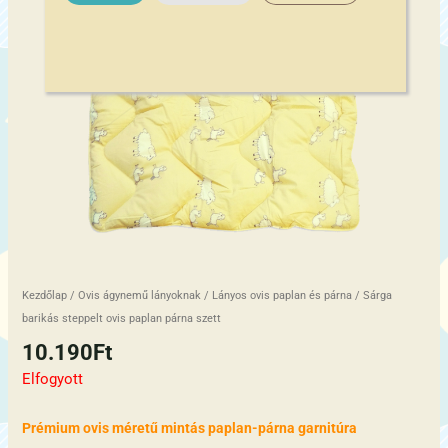
Kezdőlap
/
Ovis ágynemű lányoknak
/
Lányos ovis paplan és párna
/ Sárga
barikás steppelt ovis paplan párna szett
10.190
Ft
Elfogyott
Prémium ovis méretű mintás paplan-párna garnitúra