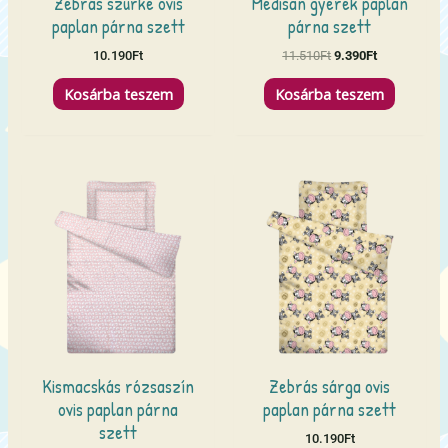
Zebrás szürke ovis
Medisan gyerek paplan
paplan párna szett
párna szett
10.190
Ft
11.510
Ft
9.390
Ft
Kosárba teszem
Kosárba teszem
Kismacskás rózsaszín
Zebrás sárga ovis
ovis paplan párna
paplan párna szett
szett
10.190
Ft