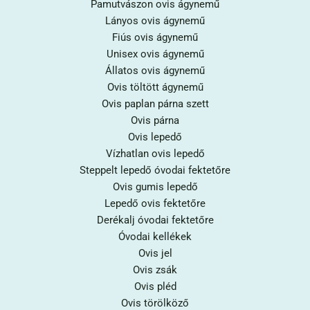
Pamutvászon ovis ágynemű
Lányos ovis ágynemű
Fiús ovis ágynemű
Unisex ovis ágynemű
Állatos ovis ágynemű
Ovis töltött ágynemű
Ovis paplan párna szett
Ovis párna
Ovis lepedő
Vízhatlan ovis lepedő
Steppelt lepedő óvodai fektetőre
Ovis gumis lepedő
Lepedő ovis fektetőre
Derékalj óvodai fektetőre
Óvodai kellékek
Ovis jel
Ovis zsák
Ovis pléd
Ovis törölköző