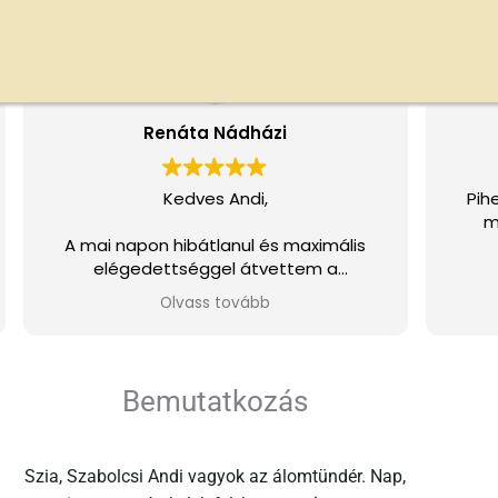
Renáta Nádházi
Kedves Andi,
Pih
m
A mai napon hibátlanul és maximális
elégedettséggel átvettem a
rendelésem!
Olvass tovább
Köszönöm szépen!
Bemutatkozás
Szia, Szabolcsi Andi vagyok az álomtündér. Nap,