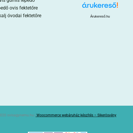
vis gumis lepedő
edő ovis fektetőre
alj óvodai fektetőre
Árukereső.hu
020 ovisagynemu.hu |
Woocommerce webáruház készítés – Sikerösvény