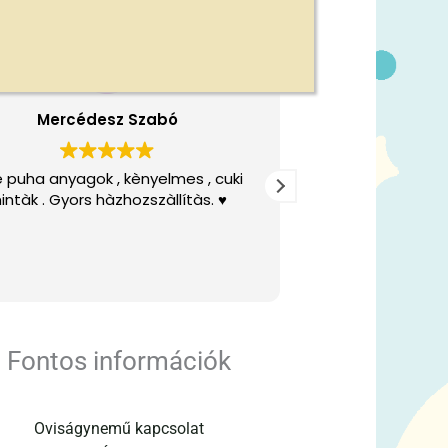
Mercédesz Szabó
Varg
e puha anyagok , kènyelmes , cuki
Gyors szállít
intàk . Gyors hàzhozszàllítàs. ♥️
Fontos információk
Oviságynemű kapcsolat