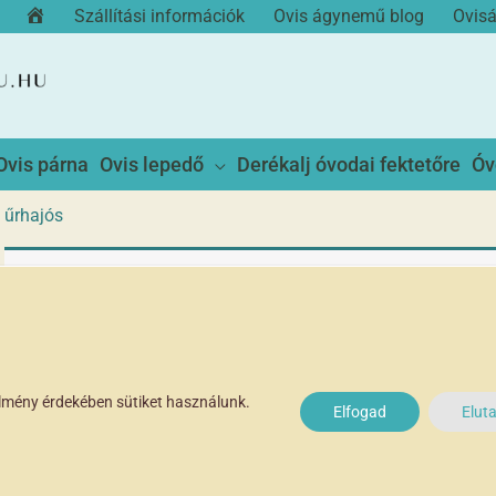
Kezdőoldal
Szállítási információk
Ovis ágynemű blog
Ovis
Ovis párna
Ovis lepedő
Derékalj óvodai fektetőre
Óv
űrhajós
Egy termék se felelt meg a keresésnek.
élmény érdekében sütiket használunk.
Elfogad
Elut
Vásárlóink írták