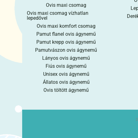
O
Ovis maxi csomag
Lep
Ovis maxi csomag vízhatlan
Derék
lepedővel
Ovis maxi komfort csomag
Pamut flanel ovis ágynemű
Pamut krepp ovis ágynemű
Pamutvászon ovis ágynemű
Lányos ovis ágynemű
Fiús ovis ágynemű
Unisex ovis ágynemű
Állatos ovis ágynemű
Ovis töltött ágynemű
2