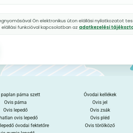
gnyomásával Ön elektronikus úton elállási nyilatkozatot tesz
elállási funkcióval kapcsolatban az
adatkezelési tájékoz
 paplan párna szett
Óvodai kellékek
Ovis párna
Ovis jel
Ovis lepedő
Ovis zsák
hatlan ovis lepedő
Ovis pléd
 lepedő óvodai fektetőre
Ovis törölköző