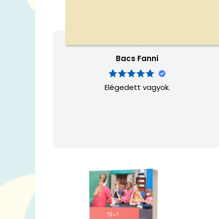
v
e
t
k
Bacs Fanni
e
z
Elégedett vagyok.
ő
r
e
: