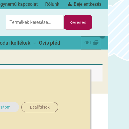
ágynemű kapcsolat
Rólunk
Bejelentkezés
KERESÉS
A
Keresés
KÖVETKEZŐRE:
odai kellékek
Ovis pléd
0
Ft
asítom
Beállítások