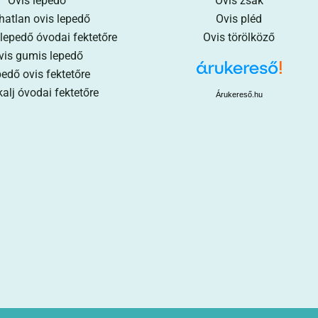
Ovis lepedő
Ovis zsák
hatlan ovis lepedő
Ovis pléd
 lepedő óvodai fektetőre
Ovis törölköző
vis gumis lepedő
edő ovis fektetőre
alj óvodai fektetőre
Árukereső.hu