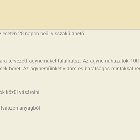
ényelmes otthoni kanapéból. Az üzletekben sokszor hiányzik a 
rolni? Az
ovis ágynemű
webáruházunkban számos tartós és puha t
 akár házhoz is szállítjuk, így szinte csak az ujjadat kell m
 vásárolható, attól függetlenül, hogy mi van nyitva és mi ni
ny esetén 28 napon beül visszaküldhető.
ára tervezett ágyneműket találhatsz. Az ágyneműhuzatok 100%-
rmek bőrét. Az ágyneműinket vidám és barátságos mintákkal ren
k közül vásárolni:
mutvászon anyagból