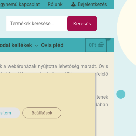
ágynemű kapcsolat
Rólunk
Bejelentkezés
KERESÉS
A
Keresés
KÖVETKEZŐRE:
odai kellékek
Ovis pléd
0
Ft
k a webáruházak nyújtotta lehetőség maradt. Ovis
néd saját magadnak összeállítani a megfelelő
i az adott darabot. A kicsik még sok időt töltenek
lemessé teszi a délutáni alvást, még az óvodában
asítom
Beállítások