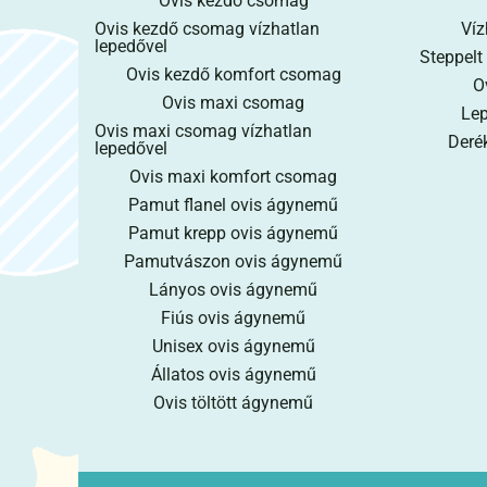
Ovis kezdő csomag
Ovis kezdő csomag vízhatlan
Víz
lepedővel
Steppelt
Ovis kezdő komfort csomag
O
Ovis maxi csomag
Lep
Ovis maxi csomag vízhatlan
Derék
lepedővel
Ovis maxi komfort csomag
Pamut flanel ovis ágynemű
Pamut krepp ovis ágynemű
Pamutvászon ovis ágynemű
Lányos ovis ágynemű
Fiús ovis ágynemű
Unisex ovis ágynemű
Állatos ovis ágynemű
Ovis töltött ágynemű