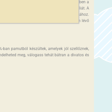
megfelelő minőségű darab, illetve több esetben a
ermékből választhatod ki a tökéletes textíliát. A
egmozdítanod a megálmodott termék megtalálásához.
ncs. Nem rendelkezünk bolttal, de a raktáron lévő
ban pamutból készültek, amelyek jól szellőznek,
delheted meg, válogass tehát bátran a divatos és