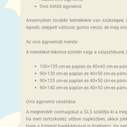
Ovis töltött ágynemű
Amennyiben további termékekre van szükséged, vá
lepedő, steppelt változat, gumis verzió, de még ovi
Az ovis ágyneműk mérete
A méreteket tekintve szintén nagy a választékunk,
100×135 cm-es paplan és 40×60 cm-es pár
90×130 cm-es paplan és 40×50 cm-es párn
90×135 cm-es paplan és 40×50 cm-es párn
90×140 cm-es paplan és 40×50 cm-es párn
Ovis ágynemű vásárlása
A megrendelt csomagokat a GLS szállítja ki a megad
ha nem tartózkodsz otthon napközben, akkor jobb
hogy a futárnál bankkártyával is fizethetsz, így 