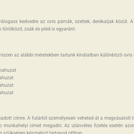
logass kedvedre az ovis párnák, szettek, derékaljak közül. A
s törölköző, zsák és pléd is egyaránt.
 hiszen az alábbi méretekben tartunk kínálatban különböző ovi
nahuzat
ahuzat
ahuzat
ahuzat
ott címre. A futártól személyesen veheted át a megvásárolt term
 munkahelyi címet megadni. Az utánvétes fizetés esetén azon
nem szükséges készpénzt tartanod otthon.