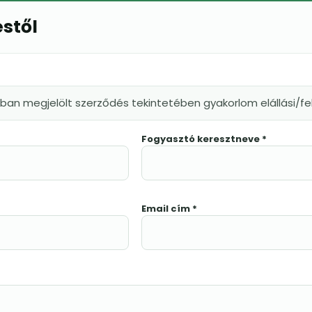
éstől
kban megjelölt szerződés tekintetében gyakorlom elállási/
Fogyasztó keresztneve *
Email cím *