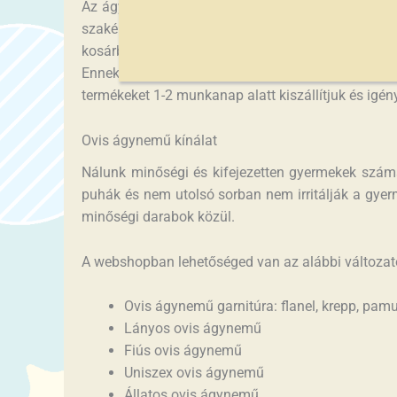
Az ágynemű megvétele online is megtörténhet a k
szakértelem is. Nem egyszerűbb webshopból vásá
kosárba helyezett, majd megrendelt árut ráadásul
Ennek köszönhetően ovis ágynemű Szombathelyen is
termékeket 1-2 munkanap alatt kiszállítjuk és igé
Ovis ágynemű kínálat
Nálunk minőségi és kifejezetten gyermekek szám
puhák és nem utolsó sorban nem irritálják a gye
minőségi darabok közül.
A webshopban lehetőséged van az alábbi változato
Ovis ágynemű garnitúra: flanel, krepp, pa
Lányos ovis ágynemű
Fiús ovis ágynemű
Uniszex ovis ágynemű
Állatos ovis ágynemű