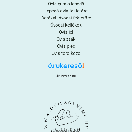
Ovis gumis lepedő
Lepedő ovis fektetőre
Derékalj óvodai fektetőre
Óvodai kellékek
Ovis jel
Ovis zsák
Ovis pléd
Ovis törölköző
Árukereső.hu