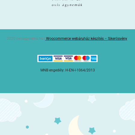
2020 ovisagynemu.hu |
Woocommerce webáruház készítés – Sikerösvény
MNB engedély: H-EN-I-1064/2013