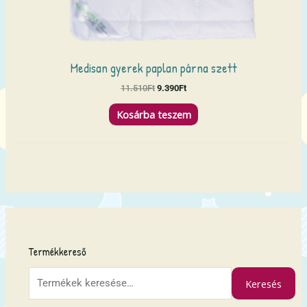
Medisan gyerek paplan párna szett
11.510
Ft
9.390
Ft
Kosárba teszem
K
e
Termékkereső
r
e
Keresés
s
é