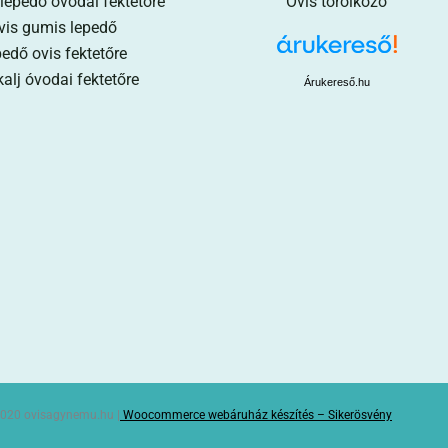
 lepedő óvodai fektetőre
Ovis törölköző
vis gumis lepedő
edő ovis fektetőre
alj óvodai fektetőre
Árukereső.hu
020 ovisagynemu.hu |
Woocommerce webáruház készítés – Sikerösvény