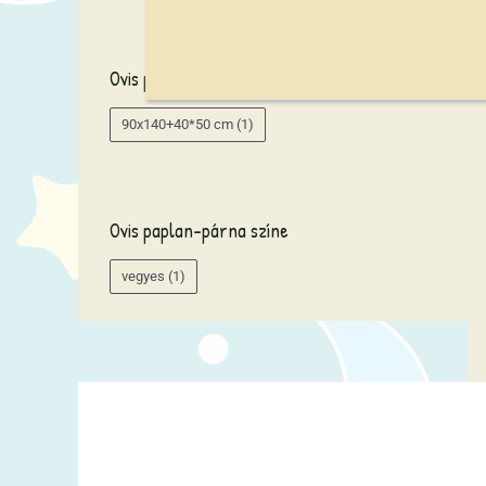
v
e
Ovis paplan-párna mérete
t
k
90x140+40*50 cm
(1)
e
z
ő
Ovis paplan-párna színe
r
e
vegyes
(1)
: