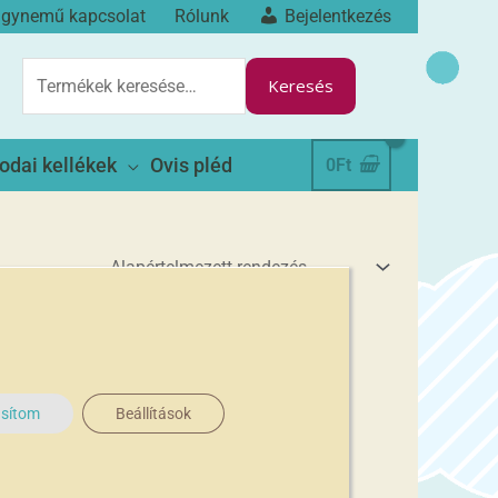
ágynemű kapcsolat
Rólunk
Bejelentkezés
KERESÉS
A
Keresés
KÖVETKEZŐRE:
odai kellékek
Ovis pléd
0
Ft
asítom
Beállítások