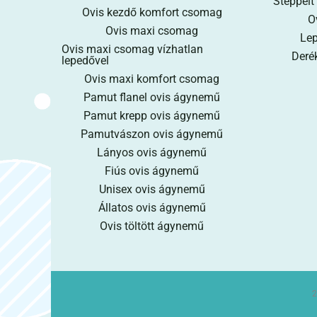
Steppelt
Ovis kezdő komfort csomag
O
Ovis maxi csomag
Lep
Ovis maxi csomag vízhatlan
Derék
lepedővel
Ovis maxi komfort csomag
Pamut flanel ovis ágynemű
Pamut krepp ovis ágynemű
Pamutvászon ovis ágynemű
Lányos ovis ágynemű
Fiús ovis ágynemű
Unisex ovis ágynemű
Állatos ovis ágynemű
Ovis töltött ágynemű
2