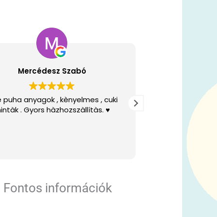
Mercédesz Szabó
Varg
e puha anyagok , kènyelmes , cuki
Gyors szállít
intàk . Gyors hàzhozszàllítàs. ♥️
Fontos információk