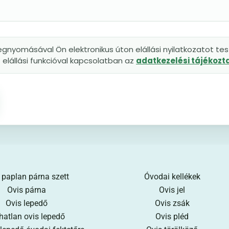
gnyomásával Ön elektronikus úton elállási nyilatkozatot tesz
elállási funkcióval kapcsolatban az
adatkezelési tájékoz
 paplan párna szett
Óvodai kellékek
Ovis párna
Ovis jel
Ovis lepedő
Ovis zsák
hatlan ovis lepedő
Ovis pléd