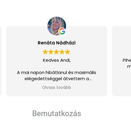
Renáta Nádházi
Kedves Andi,
Pih
m
A mai napon hibátlanul és maximális
elégedettséggel átvettem a
rendelésem!
Olvass tovább
Köszönöm szépen!
Bemutatkozás