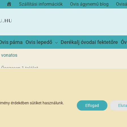
Kezdőoldal
Szállítási információk
Ovis ágynemű blog
Ovis
Ovis párna
Ovis lepedő
Derékalj óvodai fektetőre
Óv
vonatos
Összesen 1 találat
élmény érdekében sütiket használunk.
Elfogad
Elut