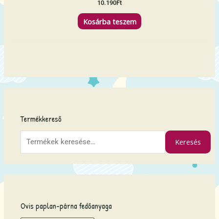
10.190
Ft
Kosárba teszem
K
e
Termékkereső
r
e
Keresés
s
é
s
a
k
ö
Ovis paplan-párna fedőanyaga
v