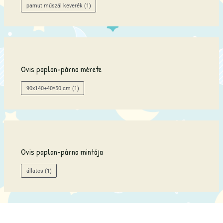
pamut műszál keverék
(1)
e
t
k
e
z
Ovis paplan-párna mérete
ő
r
90x140+40*50 cm
(1)
e
:
Ovis paplan-párna mintája
állatos
(1)