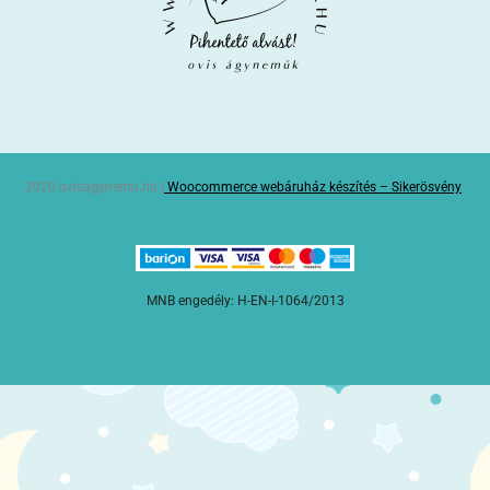
2020 ovisagynemu.hu |
Woocommerce webáruház készítés – Sikerösvény
MNB engedély: H-EN-I-1064/2013