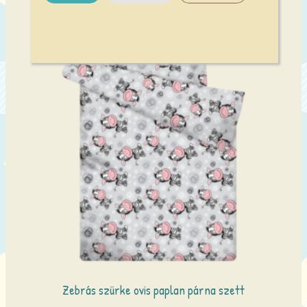
Zebrás szürke ovis paplan párna szett