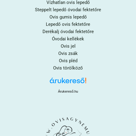
Vízhatlan ovis lepedő
Steppelt lepedő óvodai fektetőre
Ovis gumis lepedő
Lepedő ovis fektetőre
Derékalj óvodai fektetőre
Óvodai kellékek
Ovis jel
Ovis zsák
Ovis pléd
Ovis törölköző
Árukereső.hu