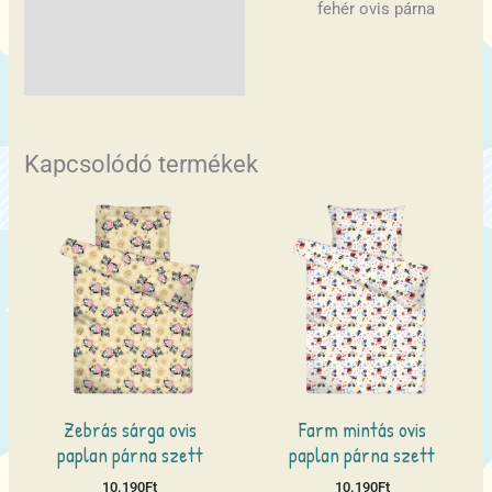
fehér ovis párna
Kapcsolódó termékek
Zebrás sárga ovis
Farm mintás ovis
paplan párna szett
paplan párna szett
10.190
Ft
10.190
Ft