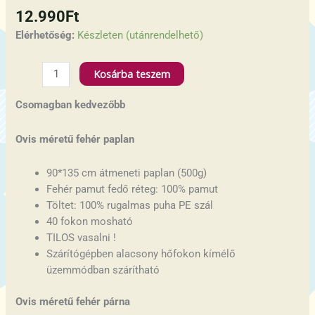
12.990
Ft
Elérhetőség:
Készleten (utánrendelhető)
Kosárba teszem
Csomagban kedvezőbb
Ovis méretű fehér paplan
90*135 cm átmeneti paplan (500g)
Fehér pamut fedő réteg: 100% pamut
Töltet: 100% rugalmas puha PE szál
40 fokon mosható
TILOS vasalni !
Szárítógépben alacsony hőfokon kímélő
üzemmódban szárítható
Ovis méretű fehér párna