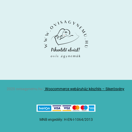
2020 ovisagynemu.hu |
Woocommerce webáruház készítés – Sikerösvény
MNB engedély: H-EN-I-1064/2013