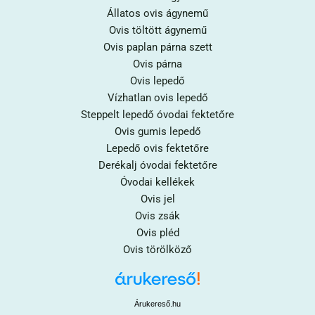
Állatos ovis ágynemű
Ovis töltött ágynemű
Ovis paplan párna szett
Ovis párna
Ovis lepedő
Vízhatlan ovis lepedő
Steppelt lepedő óvodai fektetőre
Ovis gumis lepedő
Lepedő ovis fektetőre
Derékalj óvodai fektetőre
Óvodai kellékek
Ovis jel
Ovis zsák
Ovis pléd
Ovis törölköző
Árukereső.hu