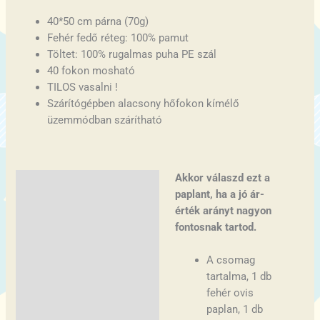
40*50 cm párna (70g)
Fehér fedő réteg: 100% pamut
Töltet: 100% rugalmas puha PE szál
40 fokon mosható
TILOS vasalni !
Szárítógépben alacsony hőfokon kímélő
üzemmódban szárítható
Akkor válaszd ezt a
Leírás
paplant, ha a jó ár-
További információk
érték arányt nagyon
fontosnak tartod.
A csomag
tartalma, 1 db
fehér ovis
paplan, 1 db