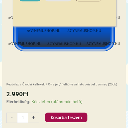
Kezdőlap
/
Óvodai kellékek
/
Ovis jel
/ Felhő vasalható ovis jel csomag (20db)
2.990
Ft
Elérhetőség:
Készleten (utánrendelhető)
Kosárba teszem
-
+