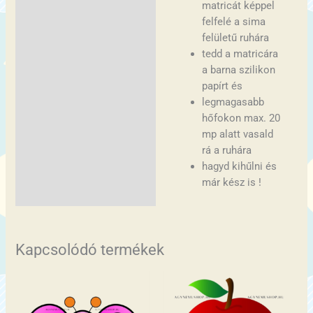
matricát képpel
felfelé a sima
felületű ruhára
tedd a matricára
a barna szilikon
papírt és
legmagasabb
hőfokon max. 20
mp alatt vasald
rá a ruhára
hagyd kihűlni és
már kész is !
Kapcsolódó termékek