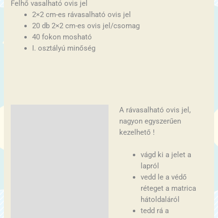
Felhő vasalható ovis jel
2×2 cm-es rávasalható ovis jel
20 db 2×2 cm-es ovis jel/csomag
40 fokon mosható
I. osztályú minőség
A rávasalható ovis jel,
Leírás
nagyon egyszerűen
További információk
kezelhető !
vágd ki a jelet a
lapról
vedd le a védő
réteget a matrica
hátoldaláról
tedd rá a