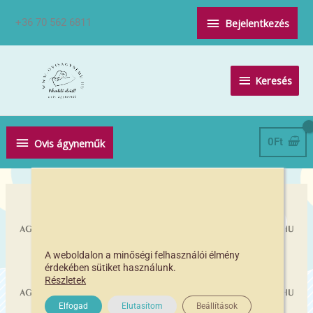
Skip
Above
+36 70 562 6811
Bejelentkezés
to
Header
content
Keresés
Keresés
Below
0
Ft
Ovis ágyneműk
Header
Felhő
vasalható
ovis
jel
A weboldalon a minőségi felhasználói élmény
érdekében sütiket használunk.
csomag
Részletek
(20db)
mennyiség
Elfogad
Elutasítom
Beállítások