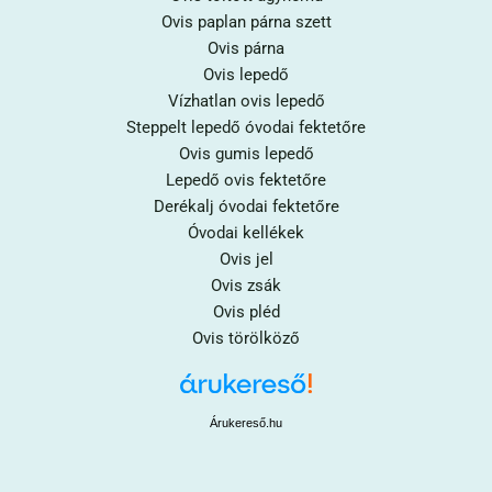
Ovis paplan párna szett
Ovis párna
Ovis lepedő
Vízhatlan ovis lepedő
Steppelt lepedő óvodai fektetőre
Ovis gumis lepedő
Lepedő ovis fektetőre
Derékalj óvodai fektetőre
Óvodai kellékek
Ovis jel
Ovis zsák
Ovis pléd
Ovis törölköző
Árukereső.hu