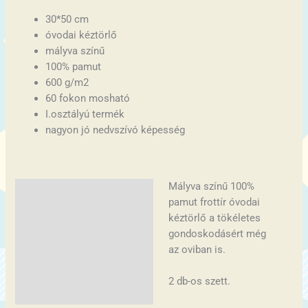
30*50 cm
óvodai kéztörlő
mályva színű
100% pamut
600 g/m2
60 fokon mosható
I.osztályú termék
nagyon jó nedvszívó képesség
Mályva színű 100%
Leírás
pamut frottír óvodai
További információk
kéztörlő a tökéletes
gondoskodásért még
az oviban is.
2 db-os szett.