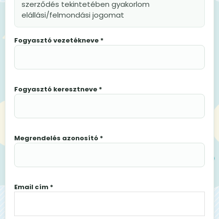
szerződés tekintetében gyakorlom
elállási/felmondási jogomat
Fogyasztó vezetékneve *
Fogyasztó keresztneve *
Megrendelés azonosító *
Email cím *