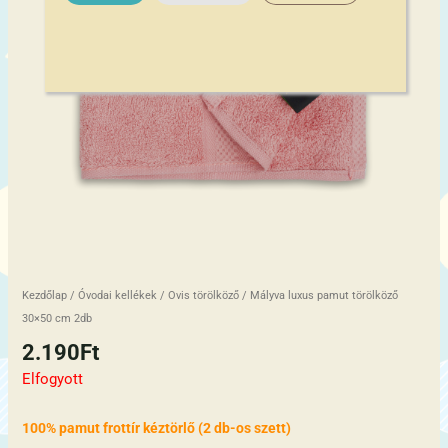
Kezdőlap
/
Óvodai kellékek
/
Ovis törölköző
/ Mályva luxus pamut törölköző
30×50 cm 2db
2.190
Ft
Elfogyott
100% pamut frottír kéztörlő (2 db-os szett)