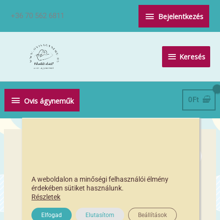
Skip
Above
+36 70 562 6811
Bejelentkezés
to
Header
content
Keresés
Keresés
Below
0
Ft
Ovis ágyneműk
Header
A weboldalon a minőségi felhasználói élmény
érdekében sütiket használunk.
Részletek
Elfogad
Elutasítom
Beállítások