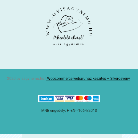
2020 ovisagynemu.hu |
Woocommerce webáruház készítés – Sikerösvény
MNB engedély: H-EN-I-1064/2013