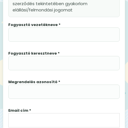
szerződés tekintetében gyakorlom
elállási/felmondási jogomat
Fogyasztó vezetékneve *
Fogyasztó keresztneve *
Megrendelés azonosító *
Email cím *