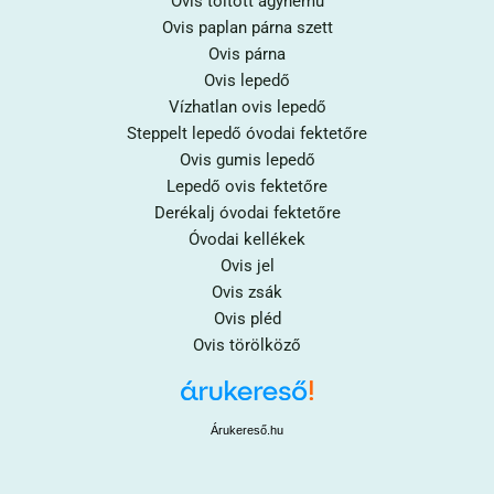
Ovis töltött ágynemű
Ovis paplan párna szett
Ovis párna
Ovis lepedő
Vízhatlan ovis lepedő
Steppelt lepedő óvodai fektetőre
Ovis gumis lepedő
Lepedő ovis fektetőre
Derékalj óvodai fektetőre
Óvodai kellékek
Ovis jel
Ovis zsák
Ovis pléd
Ovis törölköző
Árukereső.hu