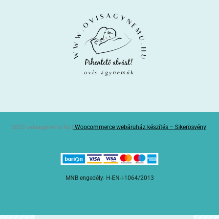
2020 ovisagynemu.hu |
Woocommerce webáruház készítés – Sikerösvény
MNB engedély: H-EN-I-1064/2013