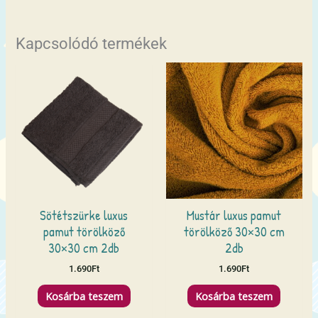
Kapcsolódó termékek
Sötétszürke luxus
Mustár luxus pamut
pamut törölköző
törölköző 30×30 cm
30×30 cm 2db
2db
1.690
Ft
1.690
Ft
Kosárba teszem
Kosárba teszem