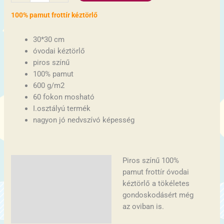
100% pamut frottír kéztörlő
30*30 cm
óvodai kéztörlő
piros színű
100% pamut
600 g/m2
60 fokon mosható
I.osztályú termék
nagyon jó nedvszívó képesség
Piros színű 100%
Leírás
pamut frottír óvodai
További információk
kéztörlő a tökéletes
gondoskodásért még
az oviban is.