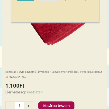
Kezdőlap
/
Ovis ágynemű lányoknak
/
Lányos ovis törölköző
/ Piros luxus pamut
törölköző 30×30 cm
1.100
Ft
Elérhetőség:
Készleten
Kosárba teszem
-
+