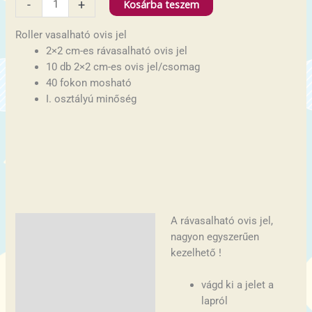
Kosárba teszem
-
+
Roller vasalható ovis jel
2×2 cm-es rávasalható ovis jel
10 db 2×2 cm-es ovis jel/csomag
40 fokon mosható
I. osztályú minőség
A rávasalható ovis jel,
Leírás
nagyon egyszerűen
További információk
kezelhető !
vágd ki a jelet a
lapról