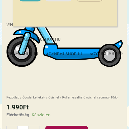
Kezdőlap
/
Óvodai kellékek
/
Ovis jel
/ Roller vasalható ovis jel csomag (10db)
1.990
Ft
Elérhetőség:
Készleten