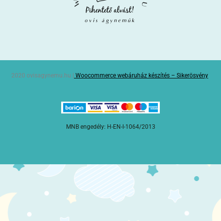
2020 ovisagynemu.hu |
Woocommerce webáruház készítés – Sikerösvény
MNB engedély: H-EN-I-1064/2013