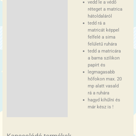
vedd le a védő
réteget a matrica
hátoldaláról
tedd rá a
matricát képpel
felfelé a sima
felületű ruhára
tedd a matricára
a barna szilikon
papírt és
legmagasabb
hőfokon max. 20
mp alatt vasald
rá a ruhára
hagyd kihűlni és
már kész is !