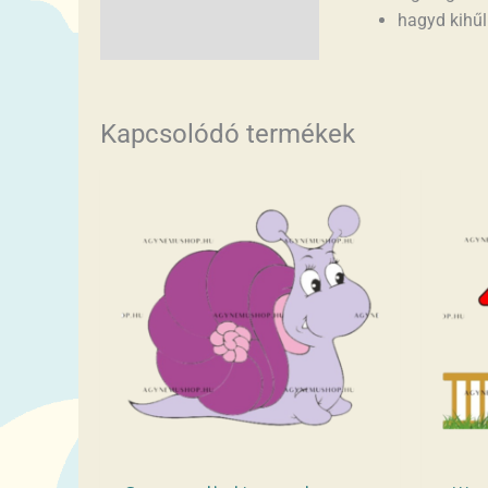
hagyd kihűln
Kapcsolódó termékek