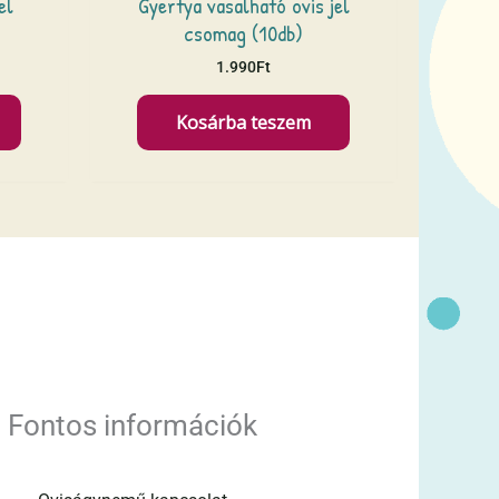
el
Gyertya vasalható ovis jel
csomag (10db)
1.990
Ft
Kosárba teszem
Fontos információk