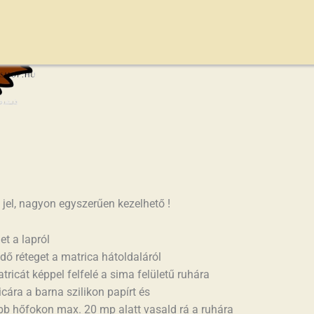
I. osztályú minőség
 jel, nagyon egyszerűen kezelhető !
let a lapról
édő réteget a matrica hátoldaláról
tricát képpel felfelé a sima felületű ruhára
cára a barna szilikon papírt és
b hőfokon max. 20 mp alatt vasald rá a ruhára