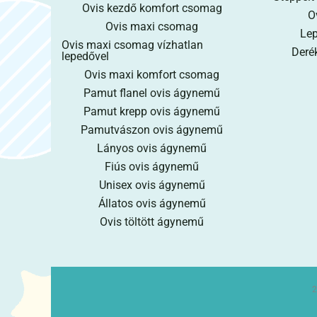
Ovis kezdő komfort csomag
O
Ovis maxi csomag
Lep
Ovis maxi csomag vízhatlan
Derék
lepedővel
Ovis maxi komfort csomag
Pamut flanel ovis ágynemű
Pamut krepp ovis ágynemű
Pamutvászon ovis ágynemű
Lányos ovis ágynemű
Fiús ovis ágynemű
Unisex ovis ágynemű
Állatos ovis ágynemű
Ovis töltött ágynemű
2