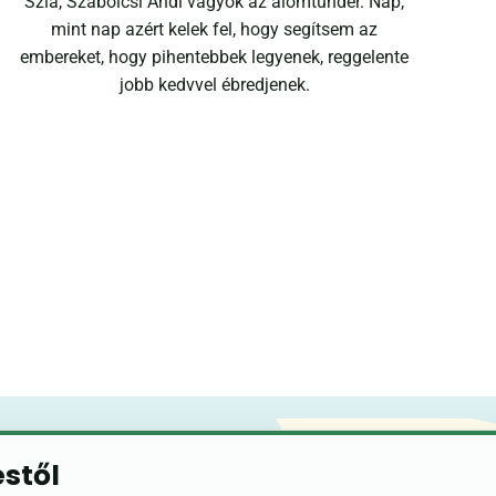
Szia, Szabolcsi Andi vagyok az álomtündér. Nap,
mint nap azért kelek fel, hogy segítsem az
embereket, hogy pihentebbek legyenek, reggelente
jobb kedvvel ébredjenek.
éstől