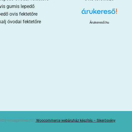
vis gumis lepedő
edő ovis fektetőre
alj óvodai fektetőre
Árukereső.hu
020 ovisagynemu.hu |
Woocommerce webáruház készítés – Sikerösvény