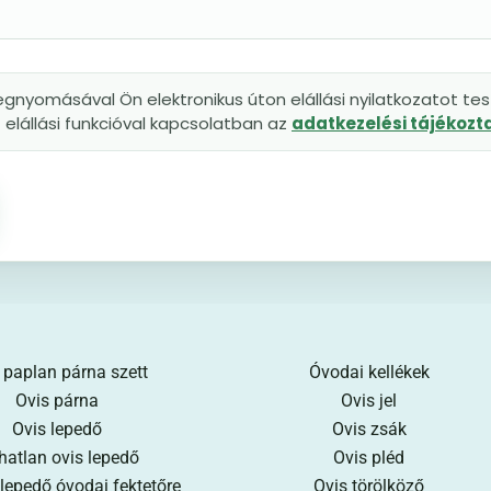
gnyomásával Ön elektronikus úton elállási nyilatkozatot tesz
elállási funkcióval kapcsolatban az
adatkezelési tájékoz
 paplan párna szett
Óvodai kellékek
Ovis párna
Ovis jel
Ovis lepedő
Ovis zsák
hatlan ovis lepedő
Ovis pléd
 lepedő óvodai fektetőre
Ovis törölköző