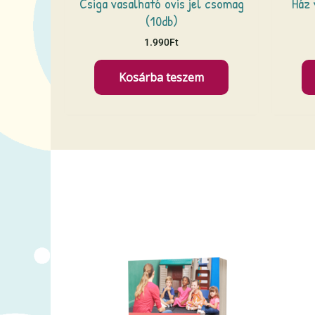
Csiga vasalható ovis jel csomag
Ház 
(10db)
1.990
Ft
Kosárba teszem