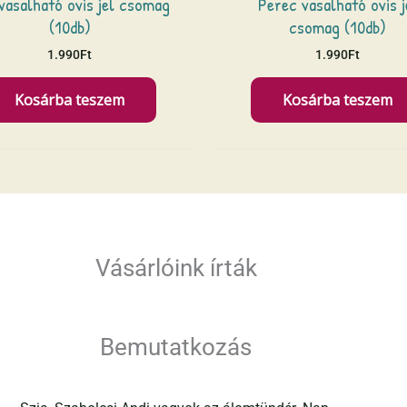
vasalható ovis jel csomag
Perec vasalható ovis j
(10db)
csomag (10db)
1.990
Ft
1.990
Ft
Kosárba teszem
Kosárba teszem
Vásárlóink írták
Bemutatkozás