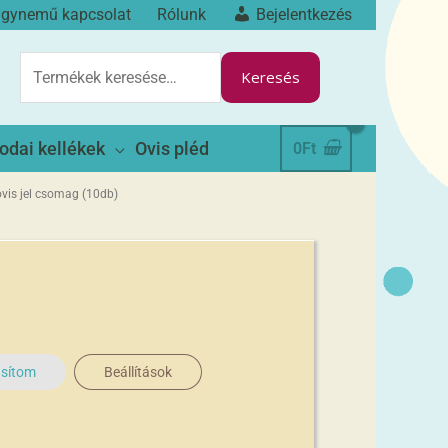
ágynemű kapcsolat
Rólunk
Bejelentkezés
KERESÉS
A
Keresés
KÖVETKEZŐRE:
odai kellékek
Ovis pléd
0
Ft
ovis jel csomag (10db)
asítom
Beállítások