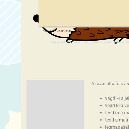
A rávasalható ovis
Leírás
További információk
vágd ki a je
vedd le a v
tedd rá a ma
tedd a matri
legmagasab