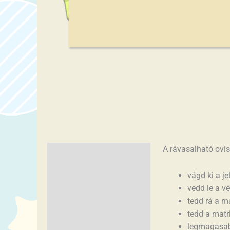
A rávasalható ovis
Leírás
További információk
vágd ki a je
vedd le a v
tedd rá a ma
tedd a matri
legmagasab