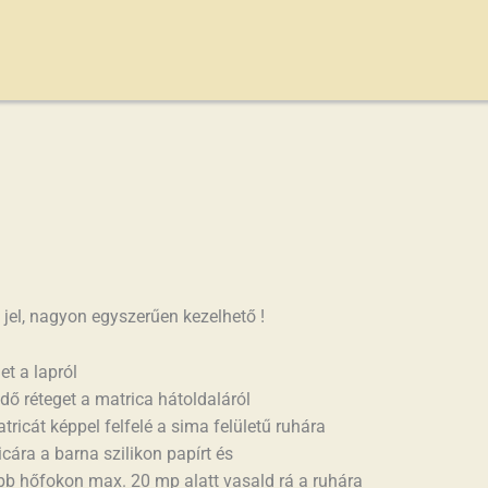
I. osztályú minőség
 jel, nagyon egyszerűen kezelhető !
let a lapról
édő réteget a matrica hátoldaláról
tricát képpel felfelé a sima felületű ruhára
cára a barna szilikon papírt és
b hőfokon max. 20 mp alatt vasald rá a ruhára