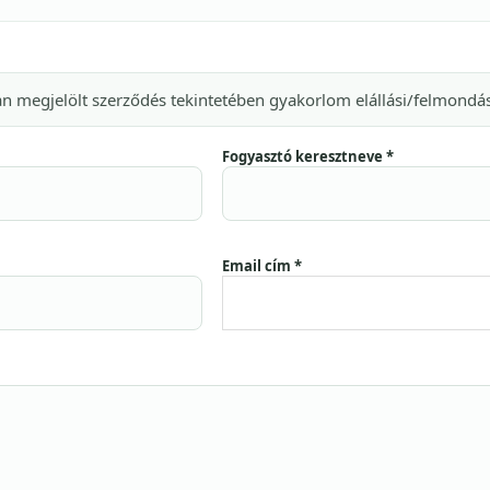
an megjelölt szerződés tekintetében gyakorlom elállási/felmondá
Fogyasztó keresztneve *
Email cím *