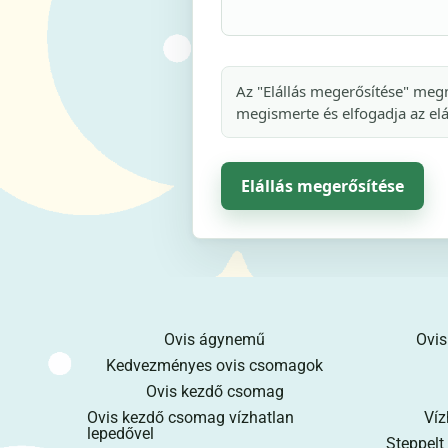
Az "Elállás megerősítése" megn
megismerte és elfogadja az elá
Elállás megerősítése
Ovis ágynemű
Ovis
Kedvezményes ovis csomagok
Ovis kezdő csomag
Ovis kezdő csomag vízhatlan
Víz
lepedővel
Steppelt