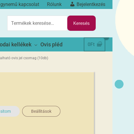
ágynemű kapcsolat
Rólunk
Bejelentkezés
KERESÉS
A
Keresés
KÖVETKEZŐRE:
odai kellékek
Ovis pléd
0
Ft
alható ovis jel csomag (10db)
asítom
Beállítások