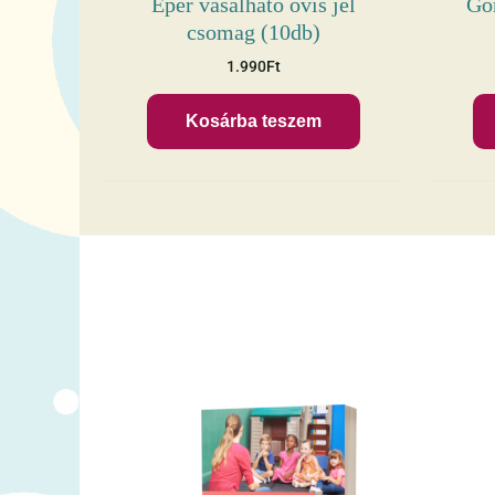
Eper vasalható ovis jel
Gom
csomag (10db)
1.990
Ft
Kosárba teszem