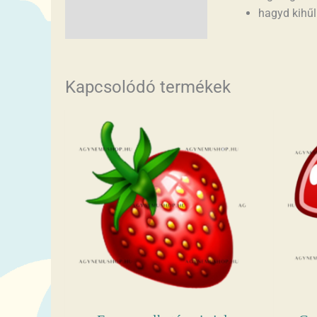
hagyd kihűln
Kapcsolódó termékek