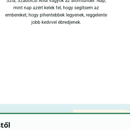
Szia, Szabolcsi Andi vagyok az álomtündér. Nap,
mint nap azért kelek fel, hogy segítsem az
embereket, hogy pihentebbek legyenek, reggelente
jobb kedvvel ébredjenek.
stől