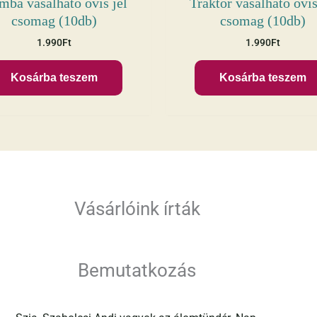
ba vasalható ovis jel
Traktor vasalható ovis
csomag (10db)
csomag (10db)
1.990
Ft
1.990
Ft
Kosárba teszem
Kosárba teszem
Vásárlóink írták
Bemutatkozás