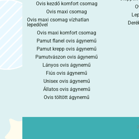
Ovis kezdő komfort csomag
O
Ovis maxi csomag
Lep
Ovis maxi csomag vízhatlan
Derék
lepedővel
Ovis maxi komfort csomag
Pamut flanel ovis ágynemű
Pamut krepp ovis ágynemű
Pamutvászon ovis ágynemű
Lányos ovis ágynemű
Fiús ovis ágynemű
Unisex ovis ágynemű
Állatos ovis ágynemű
Ovis töltött ágynemű
2