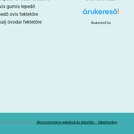
vis gumis lepedő
edő ovis fektetőre
alj óvodai fektetőre
Árukereső.hu
020 ovisagynemu.hu |
Woocommerce webáruház készítés – Sikerösvény