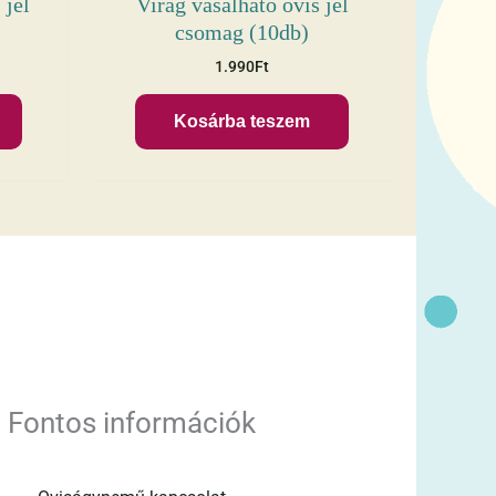
 jel
Virág vasalható ovis jel
csomag (10db)
1.990
Ft
Kosárba teszem
Fontos információk