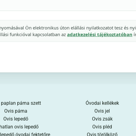
yomásával Ön elektronikus úton elállási nyilatkozatot tesz és nyi
llási funkcióval kapcsolatban az
adatkezelési tájékoztatóban
í
 paplan párna szett
Óvodai kellékek
Ovis párna
Ovis jel
Ovis lepedő
Ovis zsák
hatlan ovis lepedő
Ovis pléd
 lepedő óvodai fektetőre
Ovis törölköző