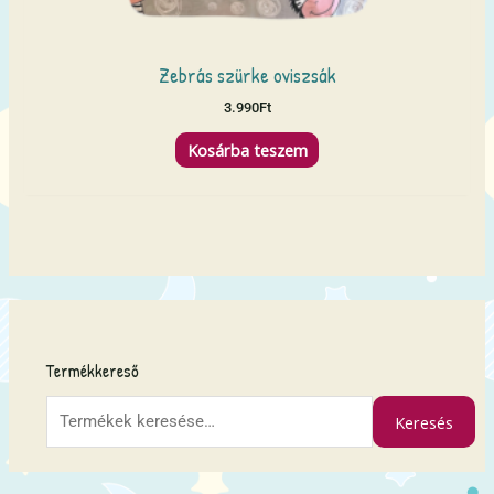
Zebrás szürke oviszsák
3.990
Ft
Kosárba teszem
K
e
Termékkereső
r
e
Keresés
s
é
s