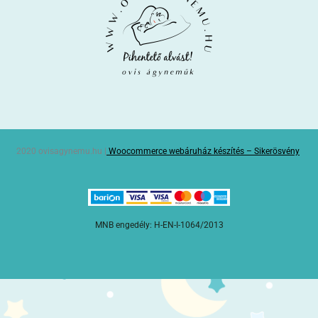
2020 ovisagynemu.hu |
Woocommerce webáruház készítés – Sikerösvény
MNB engedély: H-EN-I-1064/2013