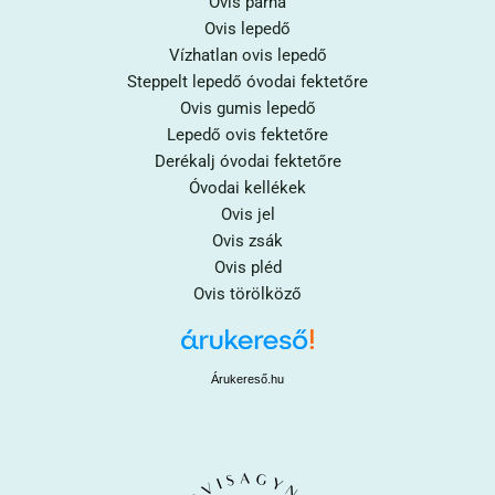
Ovis párna
Ovis lepedő
Vízhatlan ovis lepedő
Steppelt lepedő óvodai fektetőre
Ovis gumis lepedő
Lepedő ovis fektetőre
Derékalj óvodai fektetőre
Óvodai kellékek
Ovis jel
Ovis zsák
Ovis pléd
Ovis törölköző
Árukereső.hu