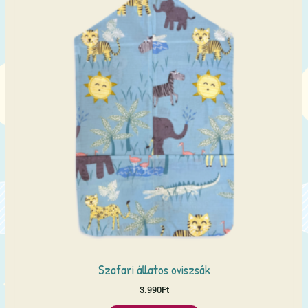
Szafari állatos oviszsák
3.990
Ft