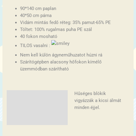
90*140 cm paplan
40*50 cm párna
Vidám mintás fedő réteg: 35% pamut-65% PE
Töltet: 100% rugalmas puha PE szál
40 fokon mosható
TILOS vasalni :
Nem kell külön ágyneműhuzatot húzni rá
Szárítógépben alacsony hőfokon kímélő
üzemmódban szárítható
Hűséges blökik
Leírás
vigyázzák a kicsi álmát
További információk
minden éjjel.
Vélemények (0)