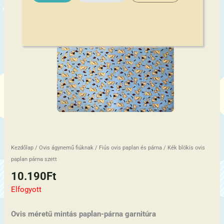
Kezdőlap
/
Ovis ágynemű fiúknak
/
Fiús ovis paplan és párna
/ Kék blökis ovis
paplan párna szett
10.190
Ft
Elfogyott
Ovis méretű mintás paplan-párna garnitúra