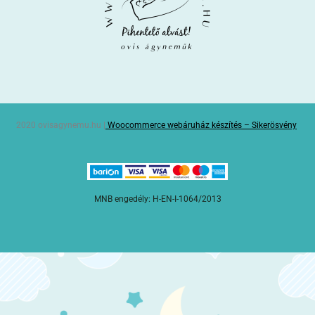
2020 ovisagynemu.hu |
Woocommerce webáruház készítés – Sikerösvény
MNB engedély: H-EN-I-1064/2013