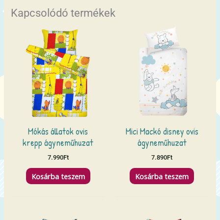
Kapcsolódó termékek
Mókás állatok ovis
Mici Mackó disney ovis
krepp ágyneműhuzat
ágyneműhuzat
7.990
Ft
7.890
Ft
Kosárba teszem
Kosárba teszem