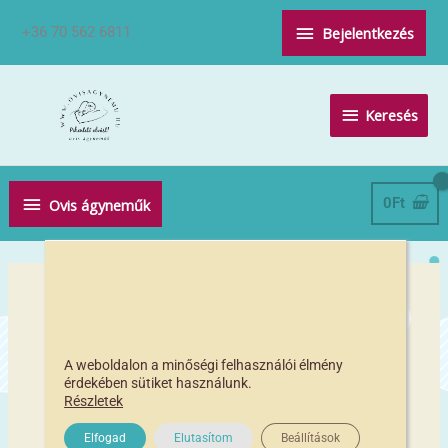
Skip
Above
+36 70 562 6811
Bejelentkezés
to
Header
content
Keresés
Keresés
Below
0
Ft
Ovis ágyneműk
Header
A weboldalon a minőségi felhasználói élmény
érdekében sütiket használunk.
Részletek
Elfogad
Elutasítom
Beállítások