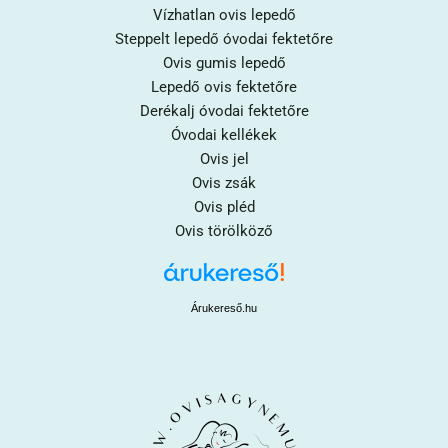
Vízhatlan ovis lepedő
Steppelt lepedő óvodai fektetőre
Ovis gumis lepedő
Lepedő ovis fektetőre
Derékalj óvodai fektetőre
Óvodai kellékek
Ovis jel
Ovis zsák
Ovis pléd
Ovis törölköző
Árukereső.hu