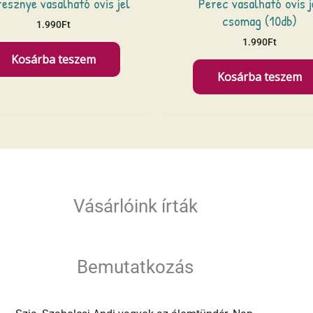
esznye vasalható ovis jel
Perec vasalható ovis j
csomag (10db)
1.990
Ft
1.990
Ft
Kosárba teszem
Kosárba teszem
Vásárlóink írták
Bemutatkozás