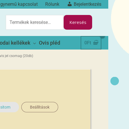
ágynemű kapcsolat
Rólunk
Bejelentkezés
KERESÉS
A
Keresés
KÖVETKEZŐRE:
odai kellékek
Ovis pléd
0
Ft
ovis jel csomag (20db)
asítom
Beállítások