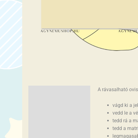
A rávasalható ovis
Leírás
Vélemények (0)
vágd ki a je
vedd le a v
tedd rá a ma
tedd a matri
legmagasab