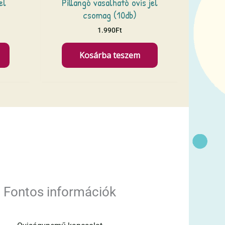
el
Pillangó vasalható ovis jel
csomag (10db)
1.990
Ft
Kosárba teszem
Fontos információk