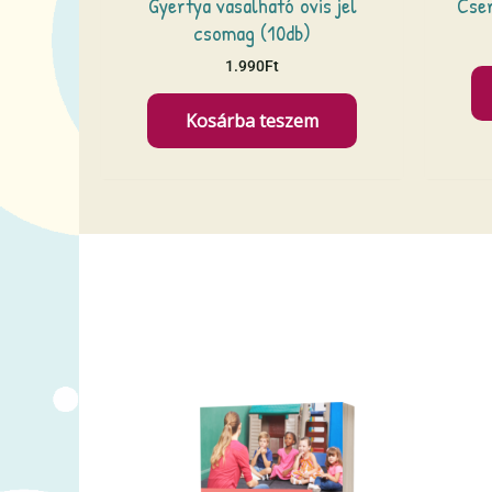
Gyertya vasalható ovis jel
Cser
csomag (10db)
1.990
Ft
Kosárba teszem