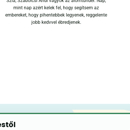
Szia, Szabolcsi Andi vagyok az álomtündér. Nap,
mint nap azért kelek fel, hogy segítsem az
embereket, hogy pihentebbek legyenek, reggelente
jobb kedvvel ébredjenek.
éstől