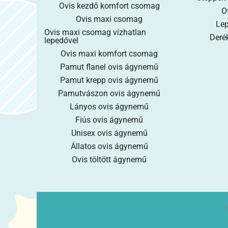
Ovis kezdő komfort csomag
O
Ovis maxi csomag
Lep
Ovis maxi csomag vízhatlan
Derék
lepedővel
Ovis maxi komfort csomag
Pamut flanel ovis ágynemű
Pamut krepp ovis ágynemű
Pamutvászon ovis ágynemű
Lányos ovis ágynemű
Fiús ovis ágynemű
Unisex ovis ágynemű
Állatos ovis ágynemű
Ovis töltött ágynemű
2