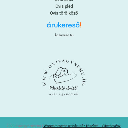
Ovis pléd
Ovis törölköző
Árukereső.hu
2020 ovisagynemu.hu |
Woocommerce webáruház készítés – Sikerösvény