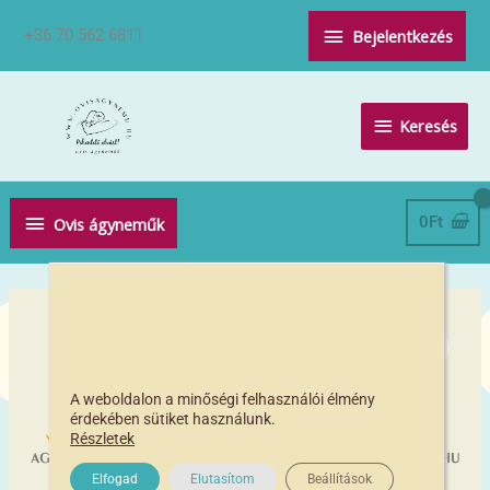
Skip
Above
+36 70 562 6811
Bejelentkezés
to
Header
content
Keresés
Keresés
Below
0
Ft
Ovis ágyneműk
Header
Korona
vasalható
ovis
jel
A weboldalon a minőségi felhasználói élmény
érdekében sütiket használunk.
csomag
Részletek
(20db)
mennyiség
Elfogad
Elutasítom
Beállítások