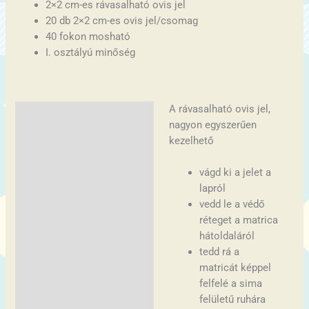
2×2 cm-es rávasalható ovis jel
20 db 2×2 cm-es ovis jel/csomag
40 fokon mosható
I. osztályú minőség
A rávasalható ovis jel,
Leírás
nagyon egyszerűen
Vélemények (0)
kezelhető
vágd ki a jelet a
lapról
vedd le a védő
réteget a matrica
hátoldaláról
tedd rá a
matricát képpel
felfelé a sima
felületű ruhára