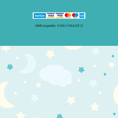
MNB engedély: H-EN-I-1064/2013