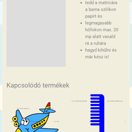
tedd a matricára
a barna szilikon
papírt és
legmagasabb
hőfokon max. 20
mp alatt vasald
rá a ruhára
hagyd kihűlni és
már kész is!
Kapcsolódó termékek