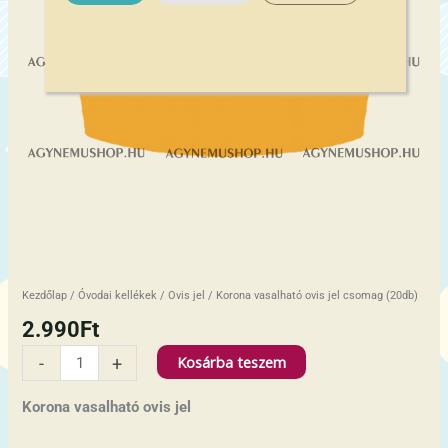
Kezdőlap
/
Óvodai kellékek
/
Ovis jel
/ Korona vasalható ovis jel csomag (20db)
2.990
Ft
Kosárba teszem
-
+
Korona vasalható ovis jel