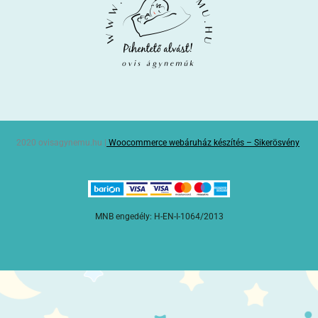
2020 ovisagynemu.hu |
Woocommerce webáruház készítés – Sikerösvény
MNB engedély: H-EN-I-1064/2013