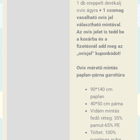
1 db steppelt derékalj
ovis ágyra
+ 1 csomag
vasalható ovis jel
választható mintával
.
Az ovis jelet is tedd be
a kosárba és a
fizetésnél add meg az
„ovisjel” kuponkódot!
Ovis méretű mintás
paplan-párna garnitúra
90*140 cm
paplan
40*50 cm párna
Vidám mintás
fedő réteg: 35%
pamut-65% PE
Töltet: 100%
rugalmas puha