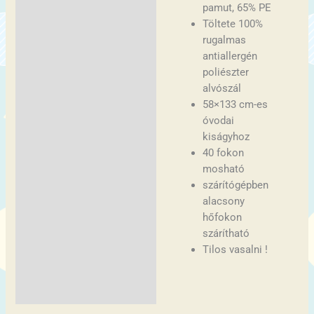
pamut, 65% PE
Töltete 100%
rugalmas
antiallergén
poliészter
alvószál
58×133 cm-es
óvodai
kiságyhoz
40 fokon
mosható
szárítógépben
alacsony
hőfokon
szárítható
Tilos vasalni !