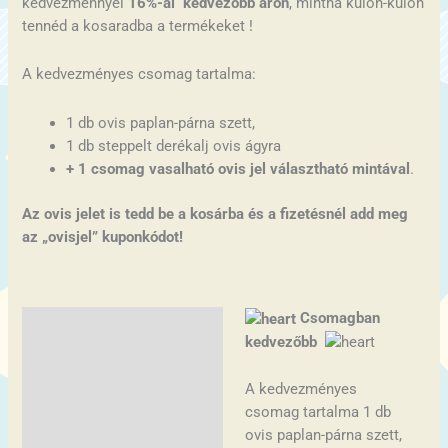
kedvezménnyel
16
%-al kedvezőbb áron
, mintha külön-külön
tennéd a kosaradba a termékeket !
A kedvezményes csomag tartalma:
1 db ovis paplan-párna szett,
1 db steppelt derékalj ovis ágyra
+ 1 csomag vasalható ovis jel választható mintával
.
Az ovis jelet is tedd be a kosárba és a fizetésnél add meg
az „ovisjel” kuponkódot!
Csomagban
Leírás
kedvezőbb
További információk
A kedvezményes
Vélemények (0)
csomag tartalma 1 db
ovis paplan-párna szett,