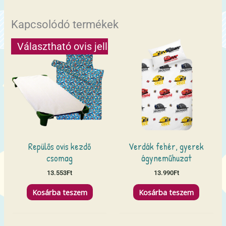
Kapcsolódó termékek
Választható ovis jellel
Repülős ovis kezdő
Verdák fehér, gyerek
csomag
ágyneműhuzat
13.553
Ft
13.990
Ft
Kosárba teszem
Kosárba teszem