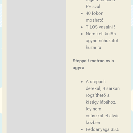
PE szál
40 fokon
mosható
TILOS vasalni !
Nem kell külön
ágyneműhuzatot
húzni rá
Steppelt matrac ovis
ágyra
A steppelt
derékalj 4 sarkán
rögzíthető a
kiságy lábához,
így nem
csúszkál el alvás
közben
Fedőanyaga 35%