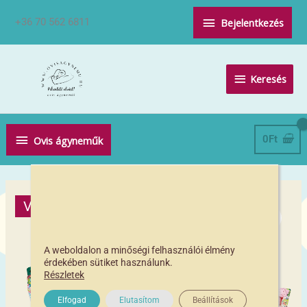
Skip
Above
+36 70 562 6811
Bejelentkezés
to
Header
content
Keresés
Keresés
Below
0
Ft
Ovis ágyneműk
Header
Választható ovis jellel
-17% / db ár
A weboldalon a minőségi felhasználói élmény
érdekében sütiket használunk.
Részletek
Elfogad
Elutasítom
Beállítások