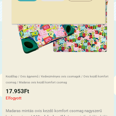
Kezdőlap
/
Ovis ágynemű
/
Kedvezményes ovis csomagok
/
Ovis kezdő komfort
csomag
/ Madaras ovis kezdő komfort csomag
17.953
Ft
Elfogyott
Madaras mintás ovis kezdő komfort csomag nagyszerű