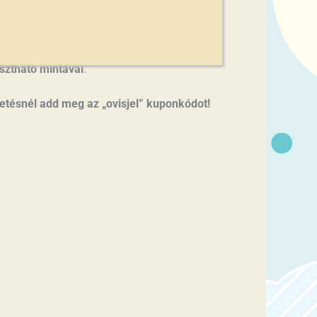
asztható mintával
.
izetésnél add meg az „ovisjel” kuponkódot!