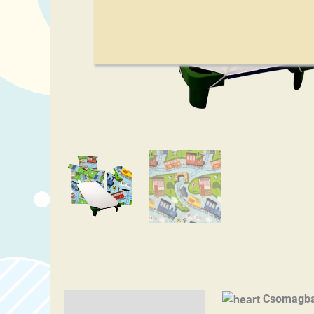
Csomagba
Leírás