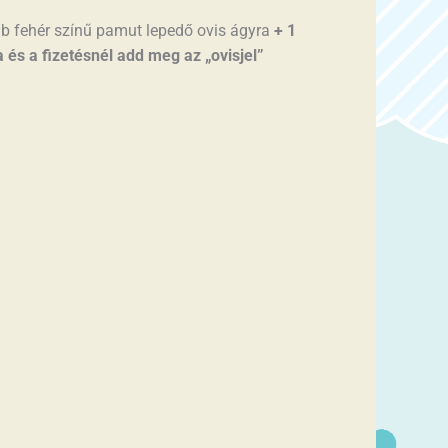
db fehér színű pamut lepedő ovis ágyra
+ 1
a és a fizetésnél add meg az „ovisjel”