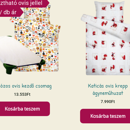
ztható ovis jellel
/ db ár
ózos ovis kezdő csomag
Katicás ovis krepp
ágyneműhuzat
13.553
Ft
7.990
Ft
Kosárba teszem
Kosárba teszem