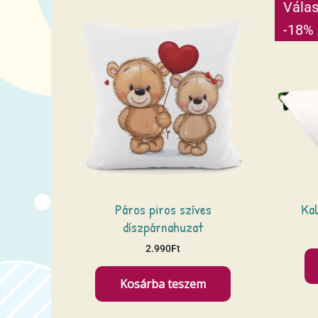
Válas
-18% 
Páros piros szíves
Kal
díszpárnahuzat
2.990
Ft
Kosárba teszem