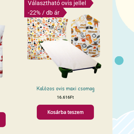
Választható ovis jellel
-22% / db ár
Kalózos ovis maxi csomag
16.616
Ft
Kosárba teszem