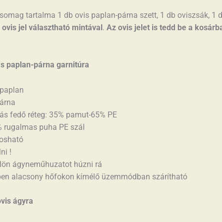
omag tartalma 1 db ovis paplan-párna szett, 1 db oviszsák, 1 
ovis jel választható mintával
.
Az ovis jelet is tedd be a kosárb
s paplan-párna garnitúra
paplan
árna
ás fedő réteg: 35% pamut-65% PE
% rugalmas puha PE szál
osható
ni !
ülön ágyneműhuzatot húzni rá
ben alacsony hőfokon kímélő üzemmódban szárítható
ovis ágyra