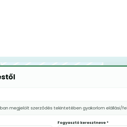
éstől
kban megjelölt szerződés tekintetében gyakorlom elállási/
Fogyasztó keresztneve *