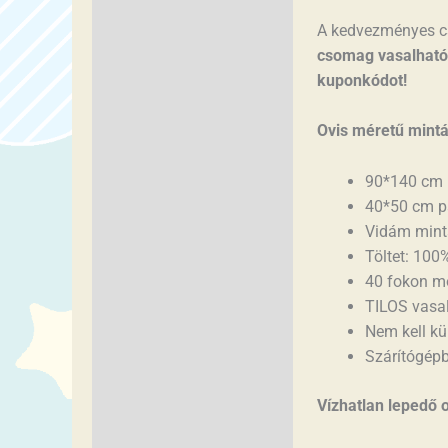
Vélemények (0)
A kedvezményes cs
csomag vasalható 
kuponkódot!
Ovis méretű mintá
90*140 cm 
40*50 cm p
Vidám mint
Töltet: 100
40 fokon m
TILOS vasal
Nem kell k
Szárítógép
Vízhatlan lepedő 