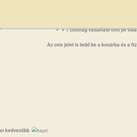
1 db ovis paplan-párna szett,
1 db oviszsák,
1 db vízhatlan lepedő ovis ágyra
+ 1 csomag vasalható ovis jel vál
Az ovis jelet is tedd be a kosárba és a f
n kedvezőbb