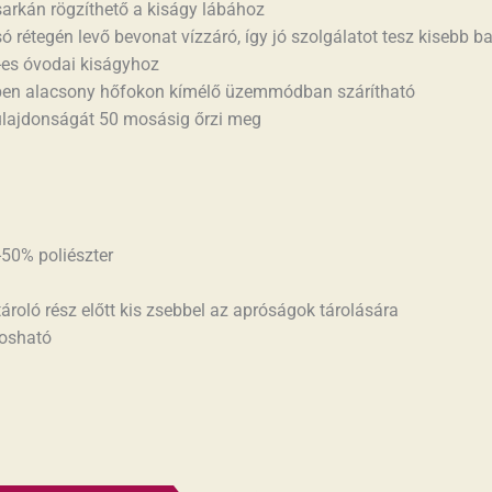
sarkán rögzíthető a kiságy lábához
só rétegén levő bevonat vízzáró, így jó szolgálatot tesz kisebb 
es óvodai kiságyhoz
ben alacsony hőfokon kímélő üzemmódban szárítható
ulajdonságát 50 mosásig őrzi meg
50% poliészter
ároló rész előtt kis zsebbel az apróságok tárolására
osható