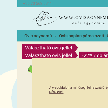
Skip
+36 70 562 6811
to
content
Ovis ágynemű
Ovis paplan párna szett
Választható ovis jellel
Választható ovis jellel
-22% / db ár
A weboldalon a minőségi felhasználói 
Részletek