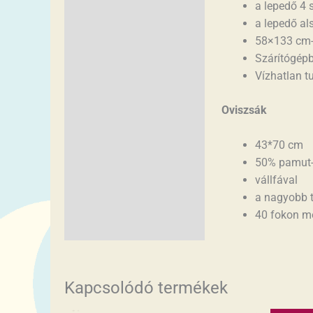
a lepedő 4 
a lepedő al
58×133 cm-
Szárítógép
Vízhatlan t
Oviszsák
43*70 cm
50% pamut-
vállfával
a nagyobb t
40 fokon m
Kapcsolódó termékek