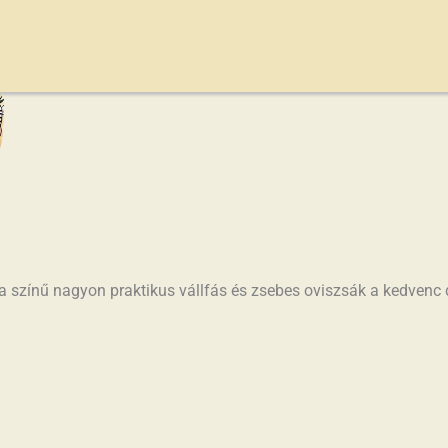
vállfával
a nagyobb tároló rész előtt kis zs
40 fokon mosható
 színű nagyon praktikus vállfás és zsebes oviszsák a kedvenc 