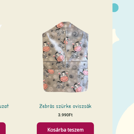
uzat
Zebrás szürke oviszsák
3.990
Ft
Kosárba teszem