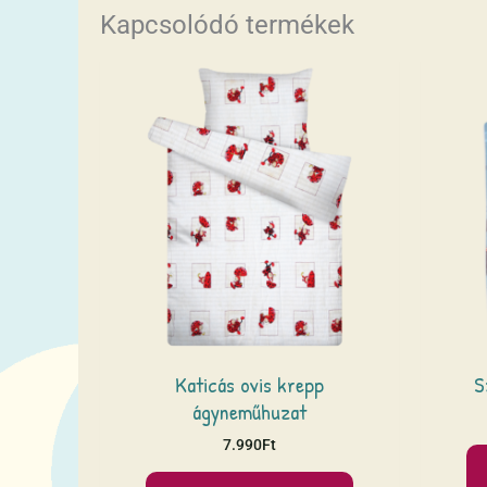
Kapcsolódó termékek
Katicás ovis krepp
S
ágyneműhuzat
7.990
Ft