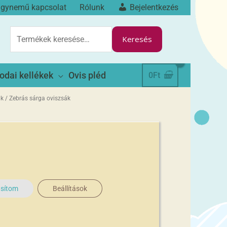
ágynemű kapcsolat
Rólunk
Bejelentkezés
KERESÉS
A
Keresés
KÖVETKEZŐRE:
odai kellékek
Ovis pléd
0
Ft
ák
/ Zebrás sárga oviszsák
asítom
Beállítások