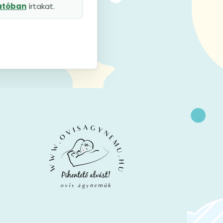
tatóban
írtakat.