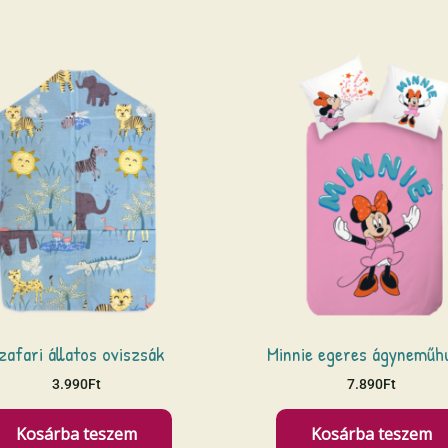
zafari állatos oviszsák
Minnie egeres ágyneműh
3.990
Ft
7.890
Ft
Kosárba teszem
Kosárba teszem