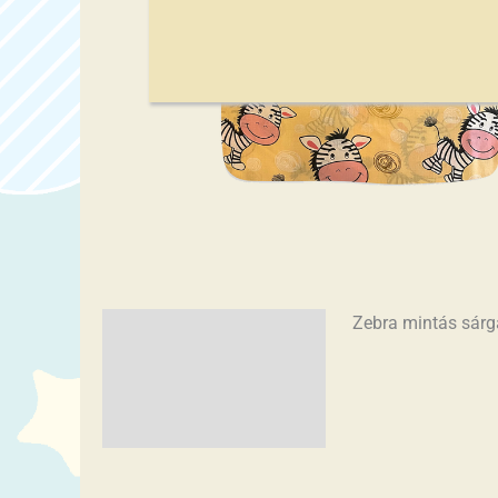
Zebra mintás sárga
Leírás
További információk
Vélemények (0)