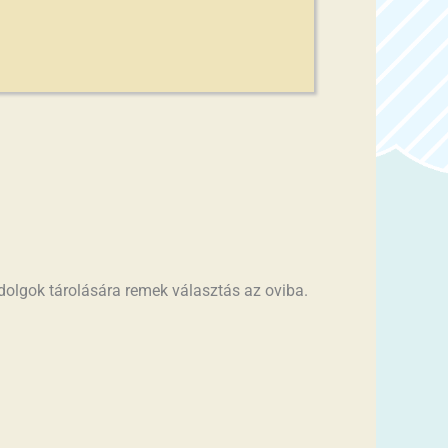
ebbel az apróságok tárolására
dolgok tárolására remek választás az oviba.