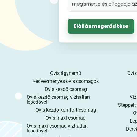
megismerte és elfogadja az 
Elállás megerősítése
Ovis ágynemű
Ovis
Kedvezményes ovis csomagok
Ovis kezdő csomag
Ovis kezdő csomag vízhatlan
Víz
lepedővel
Steppelt
Ovis kezdő komfort csomag
O
Ovis maxi csomag
Lep
Ovis maxi csomag vízhatlan
Derék
lepedővel