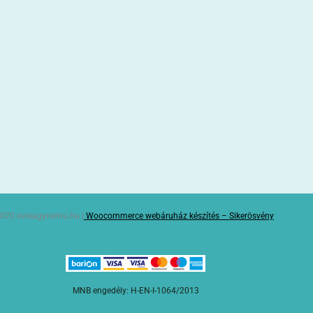
020 ovisagynemu.hu |
Woocommerce webáruház készítés – Sikerösvény
MNB engedély: H-EN-I-1064/2013