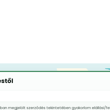
éstől
kban megjelölt szerződés tekintetében gyakorlom elállási/