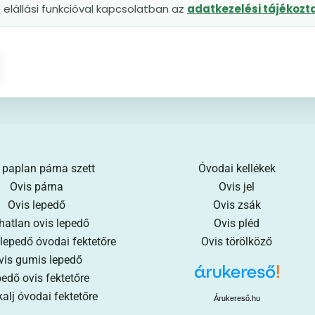
elállási funkcióval kapcsolatban az
adatkezelési tájékoz
 paplan párna szett
Óvodai kellékek
Ovis párna
Ovis jel
Ovis lepedő
Ovis zsák
hatlan ovis lepedő
Ovis pléd
 lepedő óvodai fektetőre
Ovis törölköző
vis gumis lepedő
edő ovis fektetőre
alj óvodai fektetőre
Árukereső.hu